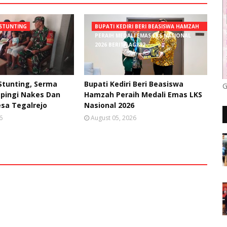
STUNTING
BUPATI KEDIRI BERI BEASISWA HAMZAH
PERAIH MEDALI EMAS LKS NASIONAL
2026 BERITA AG892
tunting, Serma
Bupati Kediri Beri Beasiswa
G
pingi Nakes Dan
Hamzah Peraih Medali Emas LKS
sa Tegalrejo
Nasional 2026
6
August 05, 2026