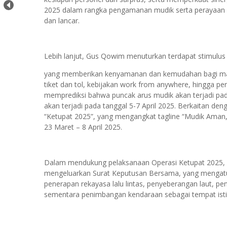
2025 dalam rangka pengamanan mudik serta perayaan Har
dan lancar.
Lebih lanjut, Gus Qowim menuturkan terdapat stimulus
yang memberikan kenyamanan dan kemudahan bagi masya
tiket dan tol, kebijakan work from anywhere, hingga pe
memprediksi bahwa puncak arus mudik akan terjadi pada
akan terjadi pada tanggal 5-7 April 2025. Berkaitan den
“Ketupat 2025”, yang mengangkat tagline “Mudik Aman
23 Maret – 8 April 2025.
Dalam mendukung pelaksanaan Operasi Ketupat 2025, W
mengeluarkan Surat Keputusan Bersama, yang mengatu
penerapan rekayasa lalu lintas, penyeberangan laut, pe
sementara penimbangan kendaraan sebagai tempat istir