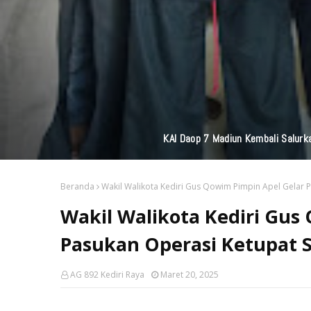
KAI Daop 7 Madiun Kembali Salurka
Beranda
Wakil Walikota Kediri Gus Qowim Pimpin Apel Gelar
Wakil Walikota Kediri Gus
Pasukan Operasi Ketupat 
AG 892 Kediri Raya
Maret 20, 2025