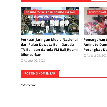
GARUDA TV BALI DAN GARUDA FM BALI
PENCEGAHAN 
RESMI DILUNCURKAN BERITA AG892
Perkuat Jaringan Media Nasional
Pencegahan S
dari Pulau Dewata Bali, Garuda
Aminoto Dam
TV Bali dan Garuda FM Bali Resmi
Perangkat De
Diluncurkan
August 05, 202
August 06, 2026
POSTING KOMENTAR
0 Komentar