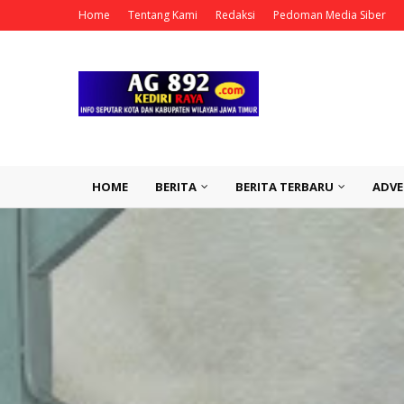
Home
Tentang Kami
Redaksi
Pedoman Media Siber
HOME
BERITA
BERITA TERBARU
ADVE