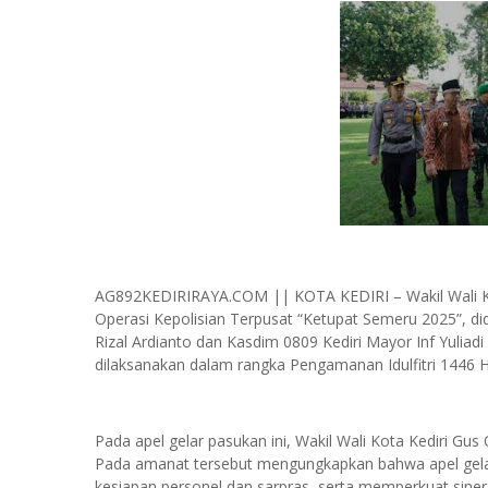
AG892KEDIRIRAYA.COM || KOTA KEDIRI – Wakil Wali K
Operasi Kepolisian Terpusat “Ketupat Semeru 2025”, d
Rizal Ardianto dan Kasdim 0809 Kediri Mayor Inf Yuliad
dilaksanakan dalam rangka Pengamanan Idulfitri 1446 
Pada apel gelar pasukan ini, Wakil Wali Kota Kediri G
Pada amanat tersebut mengungkapkan bahwa apel gel
kesiapan personel dan sarpras, serta memperkuat siner