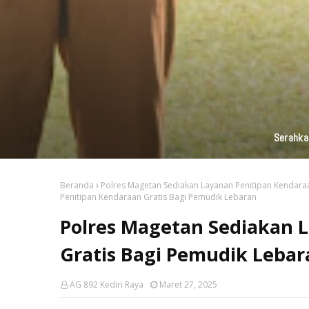
KAI Daop 7 Madiun Kembali Salurka
Beranda
Polres Magetan Sediakan Layanan Penitipan Kendara
Penitipan Kendaraan Gratis Bagi Pemudik Lebaran
Polres Magetan Sediakan 
Gratis Bagi Pemudik Lebar
AG 892 Kediri Raya
Maret 27, 2025