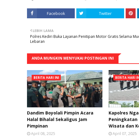
Facebook
Twitter
LEBIH LAMA
Polres Kediri Buka Layanan Penitipan Motor Gratis Selama Mu
Lebaran
ANDA MUNGKIN MENYUKAI POSTINGAN INI
BERITA HARI INI
BERITA HARI IN
Dandim Boyolali Pimpin Acara
Kapolres Ng
Halal Bihalal Sekaligus Jam
Peningkatan 
Pimpinan
Wisata dan 
April 08, 2025
April 07, 2025