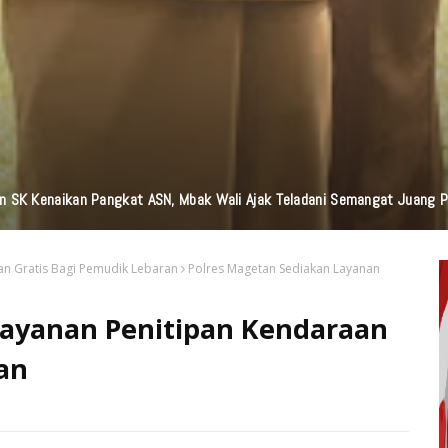
n Bantuan TJSL Senilai Ratusan Juta Untuk Infrastruktur, Pendidikan, P
an Gratis Bagi Pemudik Lebaran
Polres Magetan Sediakan Layanan
Layanan Penitipan Kendaraan
an