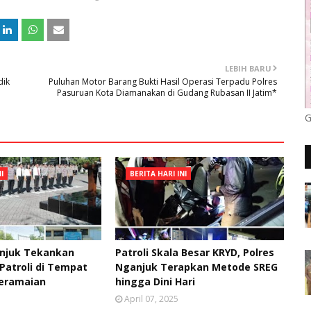
LEBIH BARU
dik
Puluhan Motor Barang Bukti Hasil Operasi Terpadu Polres
Pasuruan Kota Diamanakan di Gudang Rubasan II Jatim*
G
I
BERITA HARI INI
anjuk Tekankan
Patroli Skala Besar KRYD, Polres
Patroli di Tempat
Nganjuk Terapkan Metode SREG
Keramaian
hingga Dini Hari
April 07, 2025