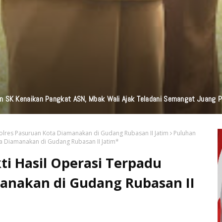
n Bantuan TJSL Senilai Ratusan Juta Untuk Infrastruktur, Pendidikan, P
olres Pasuruan Kota Diamanakan di Gudang Rubasan II Jatim
Puluhan
a Diamanakan di Gudang Rubasan II Jatim*
i Hasil Operasi Terpadu
manakan di Gudang Rubasan II