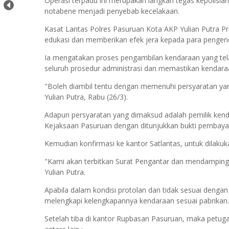
Operasi terpadu ini merupakan langkah tegas kepolisia
notabene menjadi penyebab kecelakaan.
Kasat Lantas Polres Pasuruan Kota AKP Yulian Putra Pra
edukasi dan memberikan efek jera kepada para pengend
Ia mengatakan proses pengambilan kendaraan yang tela
seluruh prosedur administrasi dan memastikan kendaraa
"Boleh diambil tentu dengan memenuhi persyaratan yan
Yulian Putra, Rabu (26/3).
Adapun persyaratan yang dimaksud adalah pemilik kend
Kejaksaan Pasuruan dengan ditunjukkan bukti pembayar
Kemudian konfirmasi ke kantor Satlantas, untuk dilaku
"Kami akan terbitkan Surat Pengantar dan mendampingi
Yulian Putra.
Apabila dalam kondisi protolan dan tidak sesuai dengan 
melengkapi kelengkapannya kendaraan sesuai pabrikan.
Setelah tiba di kantor Rupbasan Pasuruan, maka petu