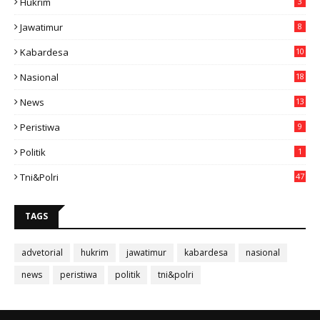
Hukrim
3
Jawatimur
8
Kabardesa
10
11
Nasional
18
49
News
13
3
Peristiwa
9
Politik
1
Tni&polri
47
TAGS
advetorial
hukrim
jawatimur
kabardesa
nasional
news
peristiwa
politik
tni&polri