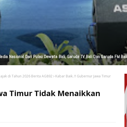
ahan Stunting, Serma Aminoto Dampingi Nakes Dan Perangkat Desa Te
Pajak di Tahun 2026 Berita AG892
Kabar Baik..!! Gubernur Jawa Timur
awa Timur Tidak Menaikkan