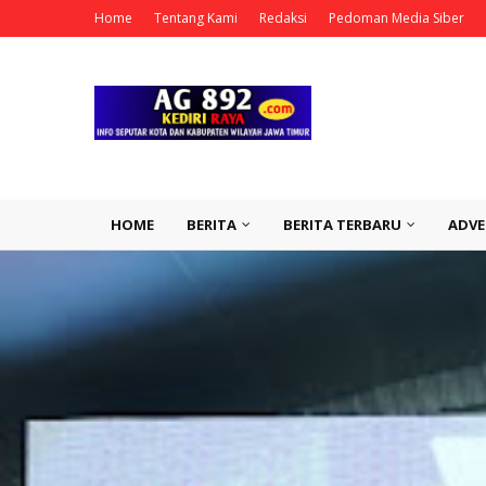
Home
Tentang Kami
Redaksi
Pedoman Media Siber
HOME
BERITA
BERITA TERBARU
ADVE