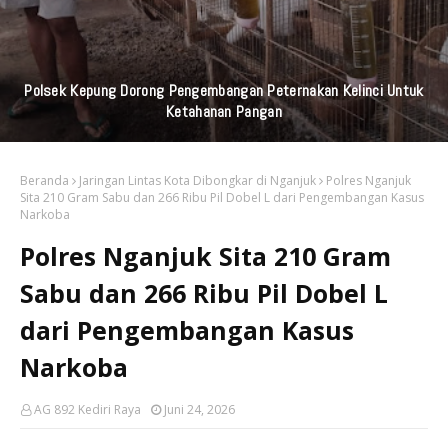
Praktisi Hukum Soroti Investasi Bodong Yang Libatkan
Bayangkari
Beranda
Jaringan Lintas Kota Dibongkar di Nganjuk
Polres Nganjuk
Sita 210 Gram Sabu dan 266 Ribu Pil Dobel L dari Pengembangan Kasus
Narkoba
Polres Nganjuk Sita 210 Gram
Sabu dan 266 Ribu Pil Dobel L
dari Pengembangan Kasus
Narkoba
AG 892 Kediri Raya
Juni 24, 2026