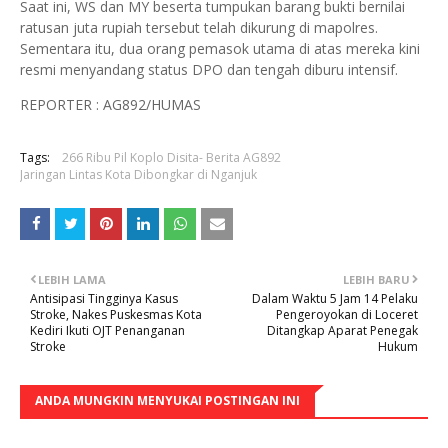
Saat ini, WS dan MY beserta tumpukan barang bukti bernilai
ratusan juta rupiah tersebut telah dikurung di mapolres.
Sementara itu, dua orang pemasok utama di atas mereka kini
resmi menyandang status DPO dan tengah diburu intensif.
REPORTER : AG892/HUMAS
Tags:
266 Ribu Pil Koplo Disita- Berita AG892
Jaringan Lintas Kota Dibongkar di Nganjuk
LEBIH LAMA
LEBIH BARU
Antisipasi Tingginya Kasus
Dalam Waktu 5 Jam 14 Pelaku
Stroke, Nakes Puskesmas Kota
Pengeroyokan di Loceret
Kediri Ikuti OJT Penanganan
Ditangkap Aparat Penegak
Stroke
Hukum
ANDA MUNGKIN MENYUKAI POSTINGAN INI