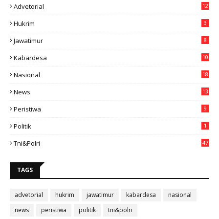
Advetorial
12
Hukrim
3
Jawatimur
8
Kabardesa
10
11
Nasional
18
49
News
13
3
Peristiwa
9
Politik
1
Tni&polri
47
TAGS
advetorial
hukrim
jawatimur
kabardesa
nasional
news
peristiwa
politik
tni&polri