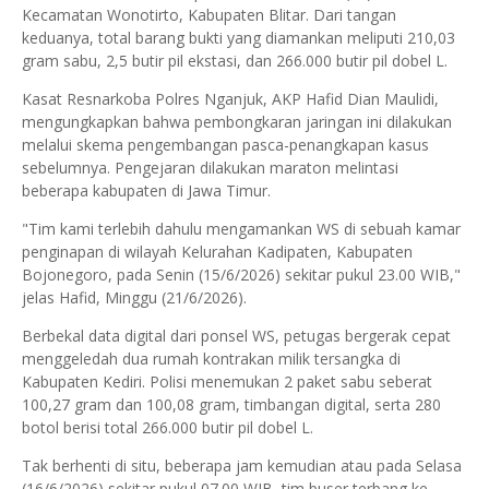
Kecamatan Wonotirto, Kabupaten Blitar. Dari tangan
keduanya, total barang bukti yang diamankan meliputi 210,03
gram sabu, 2,5 butir pil ekstasi, dan 266.000 butir pil dobel L.
Kasat Resnarkoba Polres Nganjuk, AKP Hafid Dian Maulidi,
mengungkapkan bahwa pembongkaran jaringan ini dilakukan
melalui skema pengembangan pasca-penangkapan kasus
sebelumnya. Pengejaran dilakukan maraton melintasi
beberapa kabupaten di Jawa Timur.
"Tim kami terlebih dahulu mengamankan WS di sebuah kamar
penginapan di wilayah Kelurahan Kadipaten, Kabupaten
Bojonegoro, pada Senin (15/6/2026) sekitar pukul 23.00 WIB,"
jelas Hafid, Minggu (21/6/2026).
Berbekal data digital dari ponsel WS, petugas bergerak cepat
menggeledah dua rumah kontrakan milik tersangka di
Kabupaten Kediri. Polisi menemukan 2 paket sabu seberat
100,27 gram dan 100,08 gram, timbangan digital, serta 280
botol berisi total 266.000 butir pil dobel L.
Tak berhenti di situ, beberapa jam kemudian atau pada Selasa
(16/6/2026) sekitar pukul 07.00 WIB, tim buser terbang ke