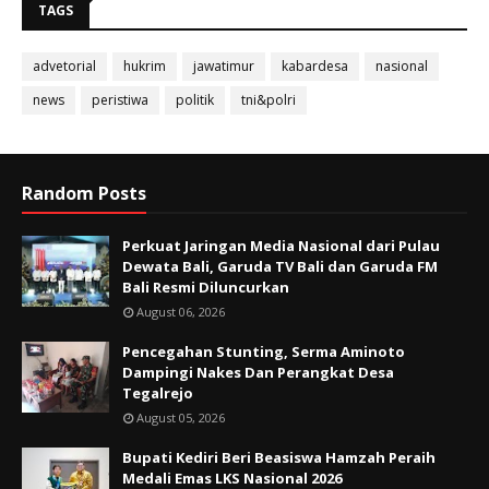
TAGS
advetorial
hukrim
jawatimur
kabardesa
nasional
news
peristiwa
politik
tni&polri
Random Posts
Perkuat Jaringan Media Nasional dari Pulau
Dewata Bali, Garuda TV Bali dan Garuda FM
Bali Resmi Diluncurkan
August 06, 2026
Pencegahan Stunting, Serma Aminoto
Dampingi Nakes Dan Perangkat Desa
Tegalrejo
August 05, 2026
Bupati Kediri Beri Beasiswa Hamzah Peraih
Medali Emas LKS Nasional 2026