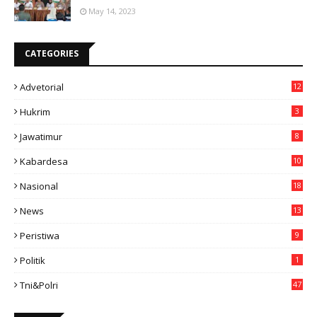
May 14, 2023
CATEGORIES
Advetorial
12
Hukrim
3
Jawatimur
8
Kabardesa
10
11
Nasional
18
49
News
13
3
Peristiwa
9
Politik
1
Tni&polri
47