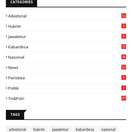
CATEGORIES
Advetorial
12
Hukrim
3
Jawatimur
8
Kabardesa
10
11
Nasional
18
49
News
13
3
Peristiwa
9
Politik
1
Tni&polri
47
TAGS
advetorial
hukrim
jawatimur
kabardesa
nasional