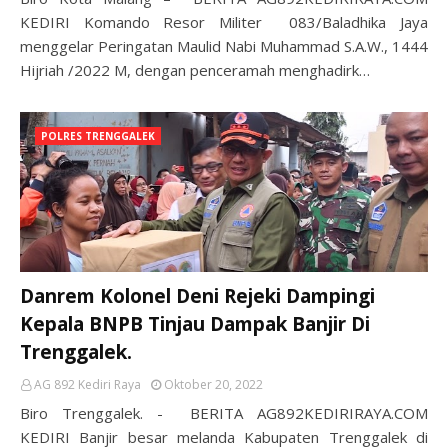
KEDIRI Komando Resor Militer 083/Baladhika Jaya
menggelar Peringatan Maulid Nabi Muhammad S.A.W., 1444
Hijriah /2022 M, dengan penceramah menghadirk…
POLRES TRENGGALEK
Danrem Kolonel Deni Rejeki Dampingi
Kepala BNPB Tinjau Dampak Banjir Di
Trenggalek.
AG 892 Kediri Raya
Oktober 20, 2022
Biro Trenggalek. - BERITA AG892KEDIRIRAYA.COM
KEDIRI Banjir besar melanda Kabupaten Trenggalek di