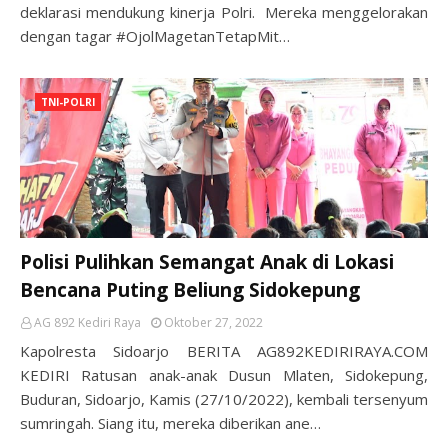
deklarasi mendukung kinerja Polri. Mereka menggelorakan
dengan tagar #OjolMagetanTetapMit…
TNI-POLRI
Polisi Pulihkan Semangat Anak di Lokasi
Bencana Puting Beliung Sidokepung
AG 892 Kediri Raya
Oktober 27, 2022
Kapolresta Sidoarjo BERITA AG892KEDIRIRAYA.COM
KEDIRI Ratusan anak-anak Dusun Mlaten, Sidokepung,
Buduran, Sidoarjo, Kamis (27/10/2022), kembali tersenyum
sumringah. Siang itu, mereka diberikan ane…