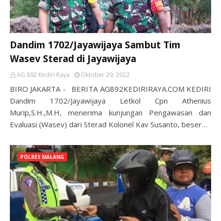
Dandim 1702/Jayawijaya Sambut Tim
Wasev Sterad di Jayawijaya
AG 892 Kediri Raya
Oktober 29, 2022
BIRO JAKARTA - BERITA AG892KEDIRIRAYA.COM KEDIRI
Dandim 1702/Jayawijaya Letkol Cpn Athenius
Murip,S.H.,M.H, menerima kunjungan Pengawasan dan
Evaluasi (Wasev) dari Sterad Kolonel Kav Susanto, beser…
POLRES MALANG